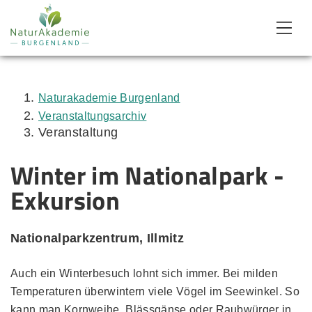
Zum Inhalt
Zum Menü
Zur Suche
Naturakademie Burgenland
Veranstaltungsarchiv
Veranstaltung
Winter im Nationalpark -
Exkursion
Nationalparkzentrum, Illmitz
Auch ein Winterbesuch lohnt sich immer. Bei milden
Temperaturen überwintern viele Vögel im Seewinkel. So
kann man Kornweihe, Blässgänse oder Raubwürger in