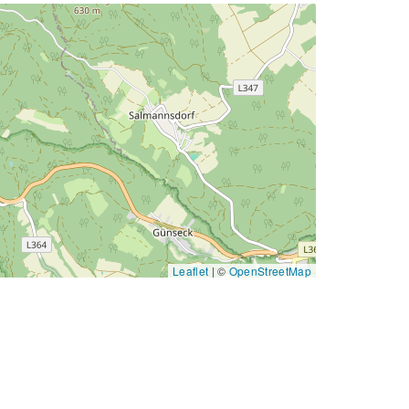
Leaflet
|
©
OpenStreetMap