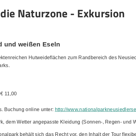
n die Naturzone - Exkursion
d und weißen Eseln
nsektenreichen Hutweideflächen zum Randbereich des Neusied
arks.
 € 11,00
. Buchung online unter:
http://www.nationalparkneusiedlerse
k, dem Wetter angepasste Kleidung (Sonnen-, Regen- und Wi
onalpark behält sich das Recht vor, den Inhalt der Tour flexib