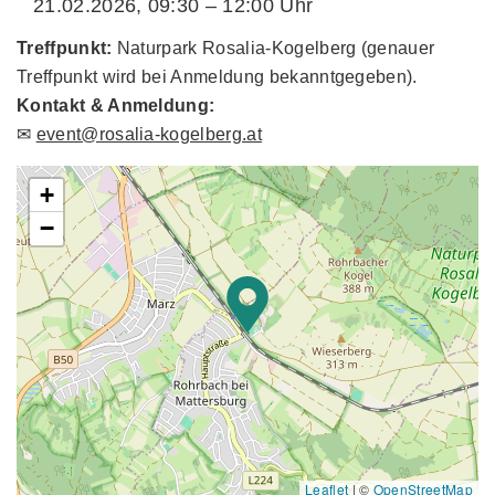
21.02.2026, 09:30 – 12:00 Uhr
Treffpunkt:
Naturpark Rosalia-Kogelberg (genauer
Treffpunkt wird bei Anmeldung bekanntgegeben).
Kontakt & Anmeldung:
✉
event@rosalia-kogelberg.at
+
−
Leaflet
|
©
OpenStreetMap