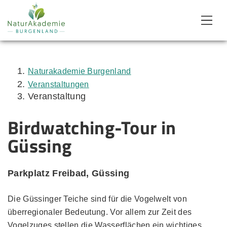
Zum Inhalt
Zum Menü
Zur Suche
Naturakademie Burgenland
Veranstaltungen
Veranstaltung
Birdwatching-Tour in
Güssing
Parkplatz Freibad, Güssing
Die Güssinger Teiche sind für die Vogelwelt von
überregionaler Bedeutung. Vor allem zur Zeit des
Vogelzuges stellen die Wasserflächen ein wichtiges