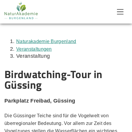
Zum Inhalt
Zum Menü
Zur Suche
Naturakademie Burgenland
Veranstaltungen
Veranstaltung
Birdwatching-Tour in
Güssing
Parkplatz Freibad, Güssing
Die Güssinger Teiche sind für die Vogelwelt von
überregionaler Bedeutung. Vor allem zur Zeit des
Vogelzuges stellen die Wasserflächen ein wichtiges